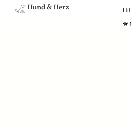
Hund & Herz
Hi
🦮