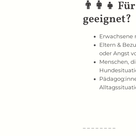
👨‍👩‍👧 Fü
geeignet?
Erwachsene m
Eltern & Bez
oder Angst 
Menschen, di
Hundesituat
Pädagog:inne
Alltagssituat
_ _ _ _ _ _ _ _