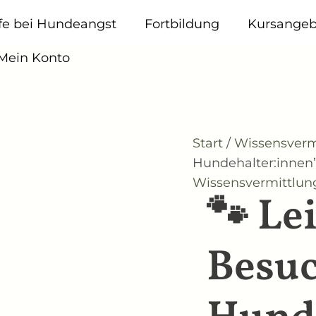
🐾
Leitfaden
lfe bei Hundeangst
Fortbildung
Kursangeb
„Zu
Besuch
 Mein Konto
bei
Hundehalter:innen"
Menge
Start
/
Wissensverm
Hundehalter:innen
Wissensvermittlun
🐾 Le
Besuc