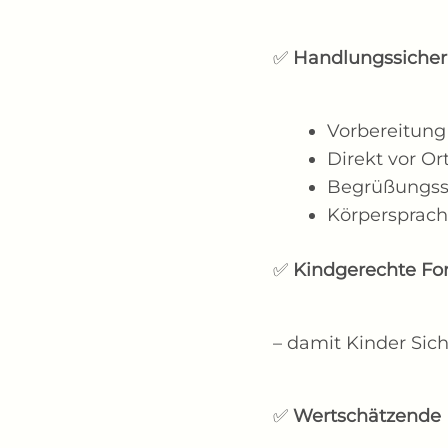
✅
Handlungssicher
Vorbereitun
Direkt vor Or
Begrüßungssi
Körpersprach
✅
Kindgerechte Fo
– damit Kinder Sich
✅
Wertschätzende 