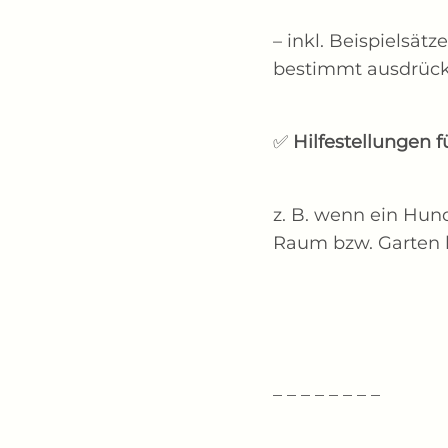
– inkl. Beispielsät
bestimmt ausdrück
✅
Hilfestellungen f
z. B. wenn ein Hund
Raum bzw. Garten 
_ _ _ _ _ _ _ _