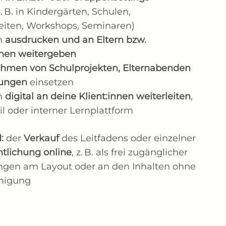
. B. in Kindergärten, Schulen,
eiten, Workshops, Seminaren)
en
ausdrucken und an Eltern bzw.
nen weitergeben
ahmen von Schulprojekten, Elternabenden
dungen
einsetzen
en
digital an deine Klient:innen weiterleiten
,
ail oder interner Lernplattform
d:
der
Verkauf
des Leitfadens oder einzelner
ntlichung online
, z. B. als frei zugänglicher
gen am Layout oder an den Inhalten ohne
hmigung