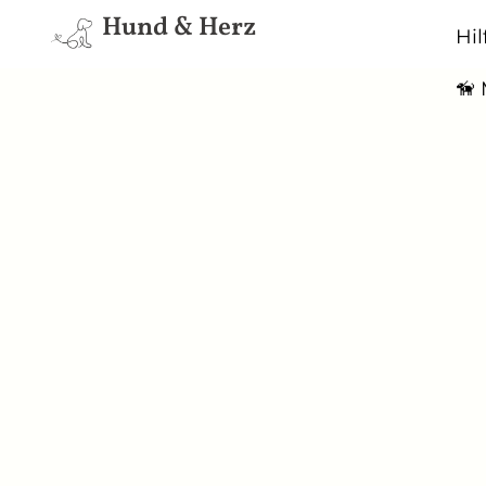
Hund & Herz
Hi
🦮