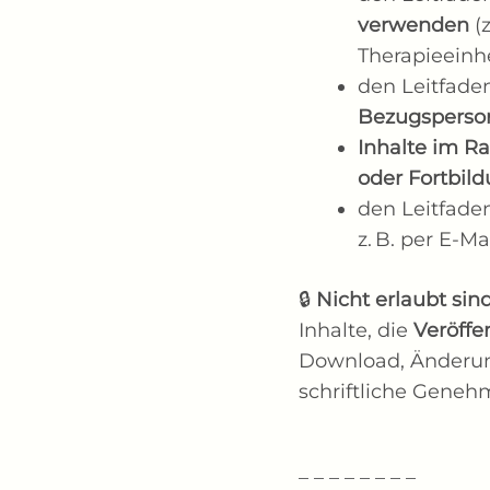
verwenden
(z
Therapieeinh
den Leitfad
Bezugsperso
Inhalte im R
oder Fortbil
den Leitfad
z. B. per E-M
🔒
Nicht erlaubt sin
Inhalte, die
Veröffe
Download, Änderun
schriftliche Gene
_ _ _ _ _ _ _ _