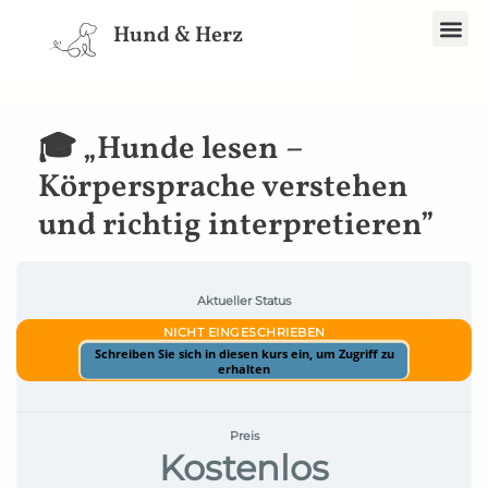
Spe
Hund & Herz
🎓 „Hunde lesen –
Körpersprache verstehen
und richtig interpretieren”
Aktueller Status
NICHT EINGESCHRIEBEN
Schreiben Sie sich in diesen kurs ein, um Zugriff zu
erhalten
Preis
Kostenlos