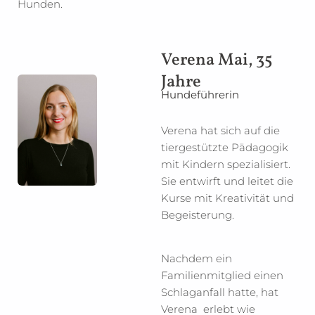
Hunden.
Verena Mai, 35
Jahre
Hundeführerin
Verena hat sich auf die
tiergestützte Pädagogik
mit Kindern spezialisiert.
Sie entwirft und leitet die
Kurse mit Kreativität und
Begeisterung.
Nachdem ein
Familienmitglied einen
Schlaganfall hatte, hat
Verena erlebt wie